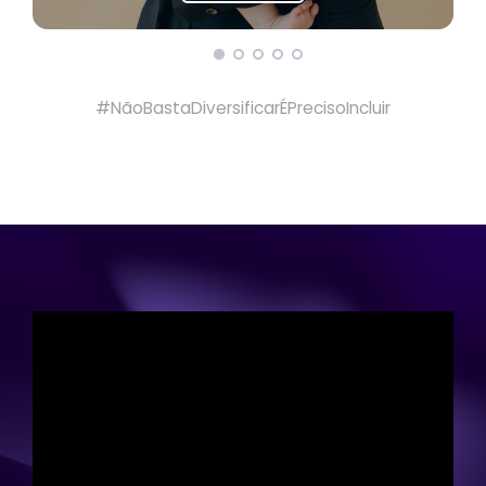
#NãoBastaDiversificarÉPrecisoIncluir